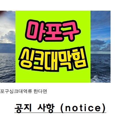
포구싱크대역류 한다면