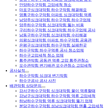
안양하수구막힘 고압세척 청소
마포구싱크대막힘 하수구막힘 해결해요
영통구하수구막힘 아파트 싱크대막힘 역류
남양주싱크대막힘 하수구막힘 하수구업체
양주하수구막힘 싱크대막힘 뚫는 비용
구리하수구막힘 싱크대막힘 하수구업체 공사
남동구하수구막힘 싱크대막힘 수리해결
의왕싱크대막힘 아파트 하수구막힘 공용관
은평구싱크대막힘 하수구막힘 실패한곳
하수구막힘 하수구역류 공사 청소업체
하수구고압세척 청소 업체
횡주관막힘 공동관 역류 고압 횡주관청소
오수관막힘 변기배관 오수관청소 고압세척
공사실적
하수구막힘 싱크대 변기막힘
하수구공사 공사 사진
배관막힘 상담문의
강서구하수구막힘 싱크대막힘 물이 역류할때
강남구싱크대막힘 하수구막힘 역류 고압세척
하남하수구막힘 역류 싱크대막힘 뚫기 업체
분당구하수구막힘 성남싱크대막힘 맨홀 고압세척