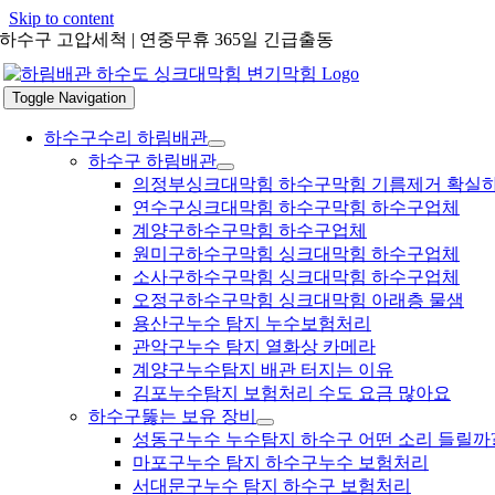
Skip to content
하수구 고압세척 | 연중무휴 365일 긴급출동
Toggle Navigation
하수구수리 하림배관
하수구 하림배관
의정부싱크대막힘 하수구막힘 기름제거 확실
연수구싱크대막힘 하수구막힘 하수구업체
계양구하수구막힘 하수구업체
원미구하수구막힘 싱크대막힘 하수구업체
소사구하수구막힘 싱크대막힘 하수구업체
오정구하수구막힘 싱크대막힘 아래층 물샘
용산구누수 탐지 누수보험처리
관악구누수 탐지 열화상 카메라
계양구누수탐지 배관 터지는 이유
김포누수탐지 보험처리 수도 요금 많아요
하수구뚫는 보유 장비
성동구누수 누수탐지 하수구 어떤 소리 들릴까
마포구누수 탐지 하수구누수 보험처리
서대문구누수 탐지 하수구 보험처리