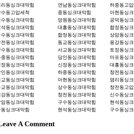
염리동싱크대막힘
연남동싱크대막힘
하중동고압
상수동고압세척
중동싱크대막힘
아현동싱크
신수동싱크대막힘
망원동싱크대막힘
공덕동싱크
현석동싱크대막힘
대흥동싱크대막힘
합정동싱크
구수동싱크대막힘
합정동싱크대막힘
상암동싱크
창전동싱크대막힘
동교동싱크대막힘
용강동싱크
상수동싱크대막힘
서교동싱크대막힘
토정동싱크
하중동싱크대막힘
당인동싱크대막힘
마포동싱크
신정동싱크대막힘
신정동싱크대막힘
대흥동싱크
당인동싱크대막힘
하중동싱크대막힘
창전동싱크
서교동싱크대막힘
아현동싱크대막힘
염리동싱크
동교동싱크대막힘
상수동싱크대막힘
창전동고압
서강동싱크대막힘
창전동싱크대막힘
신수동싱크
상암동싱크대막힘
구수동싱크대막힘
현석동싱크
중동싱크대막힘
현석동싱크대막힘
구수동싱크
서울시 마포구 성산동 446
Leave A Comment