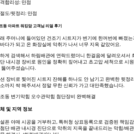
격합리성: 만점
절도/뒷정리: 만점
조동 아파트 워킹맘 고객님 리얼 후기
래 주머니에 들어있던 건조기 시트지가 변기에 한꺼번에 빠졌는
바다가 되고 온 화장실에 악취가 나서 너무 지옥 같았어요.
하게 검색해서 하림배관에 연락드렸더니 한걸음에 달려오셔서 
단 내시경 장비로 원인을 정확히 짚어내고 초고압 세척으로 시
 뚫어주셨습니다.
션 장비로 찢어진 시트지 잔해를 하나도 안 남기고 완벽한 뒷정
소까지 싹 해주셔서 정말 무한 신뢰가 가고 대만족했습니다.
조동 변기막힘 오수관막힘 첨단장비 완벽해결
체 및 지역 정보
설픈 야매 시공을 거부하고, 특허청 상표등록으로 검증된 책임
첨단 배관 내시경 진단으로 악취의 지옥을 끝내드리는 막힘/배관