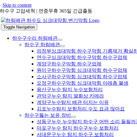
Skip to content
하수구 고압세척 | 연중무휴 365일 긴급출동
Toggle Navigation
하수구수리 하림배관
하수구 하림배관
의정부싱크대막힘 하수구막힘 기름제거 확실
연수구싱크대막힘 하수구막힘 하수구업체
계양구하수구막힘 하수구업체
원미구하수구막힘 싱크대막힘 하수구업체
소사구하수구막힘 싱크대막힘 하수구업체
오정구하수구막힘 싱크대막힘 아래층 물샘
용산구누수 탐지 누수보험처리
관악구누수 탐지 열화상 카메라
계양구누수탐지 배관 터지는 이유
김포누수탐지 보험처리 수도 요금 많아요
하수구뚫는 보유 장비
성동구누수 누수탐지 하수구 어떤 소리 들릴까
마포구누수 탐지 하수구누수 보험처리
서대문구누수 탐지 하수구 보험처리