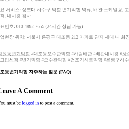
요 서비스: 싱크대 하수구 막힘 변기막힘 역류, 배관 스케일링, 
척, 내시경 검사
표번호: 010-4892-7655 (24시간 상담 가능)
업현장 위치: 서울시
은평구 대조동 212
아파트 단지 세대 내 화
잠원동변기막힘
#대조동오수관막힘 #하림배관 #배관내시경 #
하
고압세척
#변기막힘 #오수관막힘 #건조기시트막힘 #은평구하
조동변기막힘 자주하는 질문 (FAQ)
Leave A Comment
You must be
logged in
to post a comment.