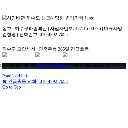
상호 : 하수구하림배관 | 사업자번호: 427-15-00776 | 대표자명 :
김창영 | 전화번호: 010-4892-7655
하수구 고압세척 | 연중무휴 365일 긴급출동
© Copyright 2026 |
하수구 하림배관
| All Rights Reserved .
Page load link
☎
긴급출동 전화 | 010-4892-7655
Go to Top