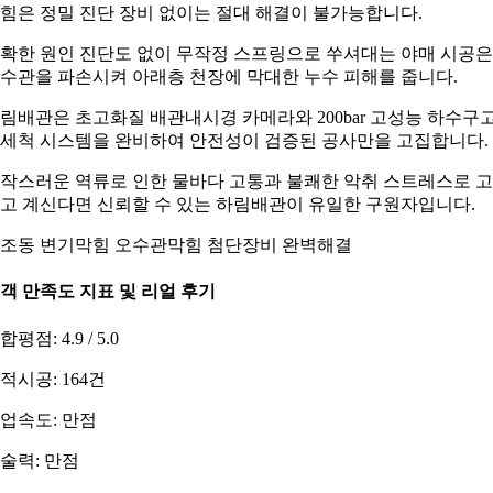
힘은 정밀 진단 장비 없이는 절대 해결이 불가능합니다.
확한 원인 진단도 없이 무작정 스프링으로 쑤셔대는 야매 시공은
수관을 파손시켜 아래층 천장에 막대한 누수 피해를 줍니다.
림배관은 초고화질 배관내시경 카메라와 200bar 고성능 하수구
세척 시스템을 완비하여 안전성이 검증된 공사만을 고집합니다.
작스러운 역류로 인한 물바다 고통과 불쾌한 악취 스트레스로 
고 계신다면 신뢰할 수 있는 하림배관이 유일한 구원자입니다.
조동 변기막힘 오수관막힘 첨단장비 완벽해결
객 만족도 지표 및 리얼 후기
합평점: 4.9 / 5.0
적시공: 164건
업속도: 만점
술력: 만점