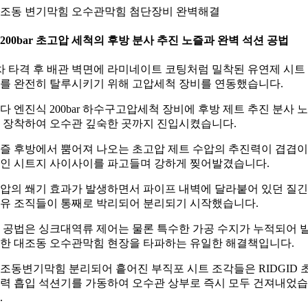
조동 변기막힘 오수관막힘 첨단장비 완벽해결
. 200bar 초고압 세척의 후방 분사 추진 노즐과 완벽 석션 공법
차 타격 후 배관 벽면에 라미네이트 코팅처럼 밀착된 유연제 시트
를 완전히 탈루시키기 위해 고압세척 장비를 연동했습니다.
다 엔진식 200bar 하수구고압세척 장비에 후방 제트 추진 분사 
 장착하여 오수관 깊숙한 곳까지 진입시켰습니다.
즐 후방에서 뿜어져 나오는 초고압 제트 수압의 추진력이 겹겹이
인 시트지 사이사이를 파고들며 강하게 찢어발겼습니다.
압의 쐐기 효과가 발생하면서 파이프 내벽에 달라붙어 있던 질긴
유 조직들이 통째로 박리되어 분리되기 시작했습니다.
 공법은 싱크대역류 제어는 물론 특수한 가공 수지가 누적되어 
한 대조동 오수관막힘 현장을 타파하는 유일한 해결책입니다.
조동변기막힘 분리되어 흩어진 부직포 시트 조각들은 RIDGID 
력 흡입 석션기를 가동하여 오수관 상부로 즉시 모두 건져내었
.