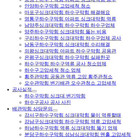
안양하수구막힘 고압세척 청소
마포구싱크대막힘 하수구막힘 해결해요
영통구하수구막힘 아파트 싱크대막힘 역류
남양주싱크대막힘 하수구막힘 하수구업체
양주하수구막힘 싱크대막힘 뚫는 비용
구리하수구막힘 싱크대막힘 하수구업체 공사
남동구하수구막힘 싱크대막힘 수리해결
의왕싱크대막힘 아파트 하수구막힘 공용관
은평구싱크대막힘 하수구막힘 실패한곳
하수구막힘 하수구역류 공사 청소업체
하수구고압세척 청소 업체
횡주관막힘 공동관 역류 고압 횡주관청소
오수관막힘 변기배관 오수관청소 고압세척
공사실적
하수구막힘 싱크대 변기막힘
하수구공사 공사 사진
배관막힘 상담문의
강서구하수구막힘 싱크대막힘 물이 역류할때
강남구싱크대막힘 하수구막힘 역류 고압세척
하남하수구막힘 역류 싱크대막힘 뚫기 업체
분당구하수구막힘 성남싱크대막힘 맨홀 고압세척