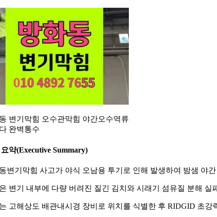
동 변기막힘 오수관막힘 야간오수역류
다 완벽통수
요약(Executive Summary)
동변기막힘 사고가 야식 오남용 투기로 인해 발생하여 밤샘 야간
은 변기 내부에 다량 버려진 질긴 김치와 시래기 섬유질 분해 
는 고해상도 배관내시경 장비로 위치를 식별한 후 RIDGID 초