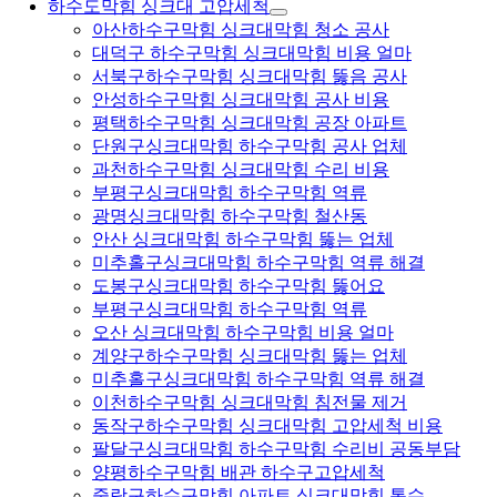
하수도막힘 싱크대 고압세척
아산하수구막힘 싱크대막힘 청소 공사
대덕구 하수구막힘 싱크대막힘 비용 얼마
서북구하수구막힘 싱크대막힘 뚫음 공사
안성하수구막힘 싱크대막힘 공사 비용
평택하수구막힘 싱크대막힘 공장 아파트
단원구싱크대막힘 하수구막힘 공사 업체
과천하수구막힘 싱크대막힘 수리 비용
부평구싱크대막힘 하수구막힘 역류
광명싱크대막힘 하수구막힘 철산동
안산 싱크대막힘 하수구막힘 뚫는 업체
미추홀구싱크대막힘 하수구막힘 역류 해결
도봉구싱크대막힘 하수구막힘 뚫어요
부평구싱크대막힘 하수구막힘 역류
오산 싱크대막힘 하수구막힘 비용 얼마
계양구하수구막힘 싱크대막힘 뚫는 업체
미추홀구싱크대막힘 하수구막힘 역류 해결
이천하수구막힘 싱크대막힘 침전물 제거
동작구하수구막힘 싱크대막힘 고압세척 비용
팔달구싱크대막힘 하수구막힘 수리비 공동부담
양평하수구막힘 배관 하수구고압세척
중랑구하수구막힘 아파트 싱크대막힘 통수