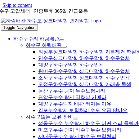
Skip to content
수구 고압세척 | 연중무휴 365일 긴급출동
Toggle Navigation
하수구수리 하림배관
하수구 하림배관
의정부싱크대막힘 하수구막힘 기름제거 확실
연수구싱크대막힘 하수구막힘 하수구업체
계양구하수구막힘 하수구업체
원미구하수구막힘 싱크대막힘 하수구업체
소사구하수구막힘 싱크대막힘 하수구업체
오정구하수구막힘 싱크대막힘 아래층 물샘
용산구누수 탐지 누수보험처리
관악구누수 탐지 열화상 카메라
계양구누수탐지 배관 터지는 이유
김포누수탐지 보험처리 수도 요금 많아요
하수구뚫는 보유 장비
성동구누수 누수탐지 하수구 어떤 소리 들릴까
마포구누수 탐지 하수구누수 보험처리
서대문구누수 탐지 하수구 보험처리