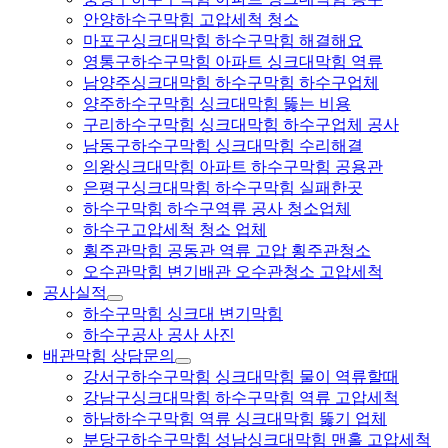
안양하수구막힘 고압세척 청소
마포구싱크대막힘 하수구막힘 해결해요
영통구하수구막힘 아파트 싱크대막힘 역류
남양주싱크대막힘 하수구막힘 하수구업체
양주하수구막힘 싱크대막힘 뚫는 비용
구리하수구막힘 싱크대막힘 하수구업체 공사
남동구하수구막힘 싱크대막힘 수리해결
의왕싱크대막힘 아파트 하수구막힘 공용관
은평구싱크대막힘 하수구막힘 실패한곳
하수구막힘 하수구역류 공사 청소업체
하수구고압세척 청소 업체
횡주관막힘 공동관 역류 고압 횡주관청소
오수관막힘 변기배관 오수관청소 고압세척
공사실적
하수구막힘 싱크대 변기막힘
하수구공사 공사 사진
배관막힘 상담문의
강서구하수구막힘 싱크대막힘 물이 역류할때
강남구싱크대막힘 하수구막힘 역류 고압세척
하남하수구막힘 역류 싱크대막힘 뚫기 업체
분당구하수구막힘 성남싱크대막힘 맨홀 고압세척