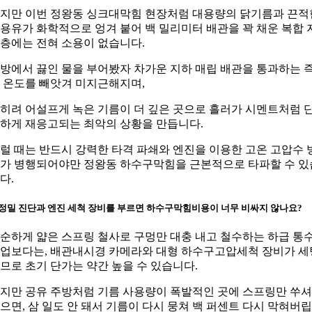
지만 이번 정왕동 싱크대막힘 현장처럼 대용량의 닭기름과 끈적
용유가 화학적으로 엉겨 붙어 백 밀리미터 배관을 꽉 채운 복합 
층에는 전혀 소용이 없습니다.
방에서 끓인 물을 부어봤자 차가운 지하 매립 배관을 통과하는 
 온도를 빼앗겨 미지근해지며,
히려 어설프게 녹은 기름이 더 깊은 곳으로 흘러가 시멘트처럼 
하게 재응고되는 최악의 상황을 만듭니다.
럴 때는 반드시 강력한 타격 파쇄와 엔진을 이용한 고온 고압수 
가 병행되어야만 정왕동 하수구막힘을 근본적으로 타파할 수 있
다.
. 정밀 진단과 엔진 세척 장비를 부르면 하수구막힘비용이 너무 비싸지 않나요?
순하게 얇은 스프링 철사로 구멍만 대충 내고 철수하는 하급 통
업보다는, 배관내시경 카메라와 대형 하수구고압세척 장비가 세
므로 초기 단가는 약간 높을 수 있습니다.
지만 공유 주방처럼 기름 사용량이 폭발적인 곳에 스프링만 쑤셔
으면, 삼 일도 안 돼서 기름이 다시 뭉쳐 백 퍼센트 다시 막혀버