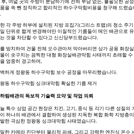
 후, 여덟 곳의 주방이 분담하기에 전혀 부담 없는, 불필요한 공정
품을 쏙 뺀 정직하고 합리적인 하수구막힘비용을 청구해 드렸습
.
한 각 주방 하부에 설치된 지방 포집기(그리스 트랩)의 청소 주
일 단위로 짧게 변경해야만 이질적인 기름들이 메인 배관으로 
는 것을 차단할 수 있다고 신신당부드렸습니다.
를 방치하여 건물 전체 오수관마저 막아버리면 상가 공용 화장
물이 솟구치는 끔찍한 대형 화장실배관막힘 사태까지 초래할 수
을 엄중히 경고하며,
벽하게 정왕동 하수구막힘 보수 공정을 마무리했습니다.
왕동 하수구막힘 싱크대막힘 확실한 기름 제거
. 하림배관의 독보적 기술력 요약 및 작업 의뢰
늘 특수 상업 공간 현장은 치킨, 고기, 중식 등 각기 다른 성질의 
이 하나의 배관에서 결합하여 생성된 지독한 복합 화학 지방층이
발한 극심한 정왕동 싱크대막힘 사태였습니다.
밀한 카메라 진단부터 물리적 파쇄, 그리고 강력한 엔진식 온수 