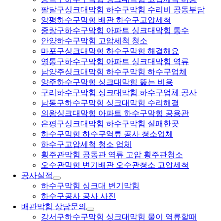
팔달구싱크대막힘 하수구막힘 수리비 공동부담
양평하수구막힘 배관 하수구고압세척
중랑구하수구막힘 아파트 싱크대막힘 통수
안양하수구막힘 고압세척 청소
마포구싱크대막힘 하수구막힘 해결해요
영통구하수구막힘 아파트 싱크대막힘 역류
남양주싱크대막힘 하수구막힘 하수구업체
양주하수구막힘 싱크대막힘 뚫는 비용
구리하수구막힘 싱크대막힘 하수구업체 공사
남동구하수구막힘 싱크대막힘 수리해결
의왕싱크대막힘 아파트 하수구막힘 공용관
은평구싱크대막힘 하수구막힘 실패한곳
하수구막힘 하수구역류 공사 청소업체
하수구고압세척 청소 업체
횡주관막힘 공동관 역류 고압 횡주관청소
오수관막힘 변기배관 오수관청소 고압세척
공사실적
하수구막힘 싱크대 변기막힘
하수구공사 공사 사진
배관막힘 상담문의
강서구하수구막힘 싱크대막힘 물이 역류할때