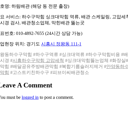
호명: 하림배관 (해당 동 전문 출장)
요 서비스: 하수구막힘 싱크대막힘 역류, 배관 스케일링, 고압세척
시경 검사, 배관청소업체, 막힌배관 뚫는곳
표번호: 010-4892-7655 (24시간 상담 가능)
업현장 위치: 경기도
시흥시 정왕동 111-1
왕동하수구막힘 #하수구역류 #싱크대역류 #하수구막힘비용 #
시경 #
시흥하수구막힘 고압세척
#싱크대막힘뚫는업체 #화장실
막힘 #배달공유주방배관막힘 #복합기름슬러지제거 #
안양동하
막힘
#고스트키친하수구 #피브이씨배관청소
Leave A Comment
You must be
logged in
to post a comment.