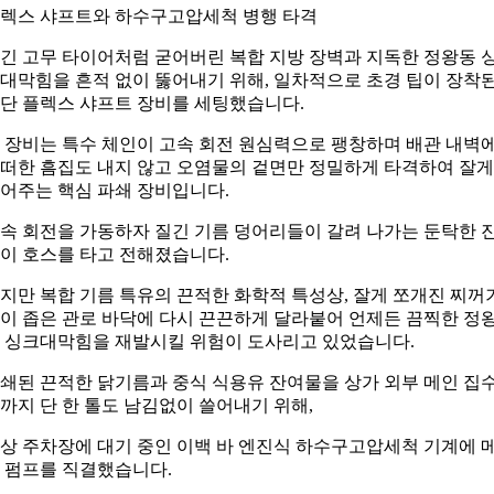
렉스 샤프트와 하수구고압세척 병행 타격
긴 고무 타이어처럼 굳어버린 복합 지방 장벽과 지독한 정왕동 
대막힘을 흔적 없이 뚫어내기 위해, 일차적으로 초경 팁이 장착
단 플렉스 샤프트 장비를 세팅했습니다.
 장비는 특수 체인이 고속 회전 원심력으로 팽창하며 배관 내벽
떠한 흠집도 내지 않고 오염물의 겉면만 정밀하게 타격하여 잘게
어주는 핵심 파쇄 장비입니다.
속 회전을 가동하자 질긴 기름 덩어리들이 갈려 나가는 둔탁한 
이 호스를 타고 전해졌습니다.
지만 복합 기름 특유의 끈적한 화학적 특성상, 잘게 쪼개진 찌꺼
이 좁은 관로 바닥에 다시 끈끈하게 달라붙어 언제든 끔찍한 정
 싱크대막힘을 재발시킬 위험이 도사리고 있었습니다.
쇄된 끈적한 닭기름과 중식 식용유 잔여물을 상가 외부 메인 집
까지 단 한 톨도 남김없이 쓸어내기 위해,
상 주차장에 대기 중인 이백 바 엔진식 하수구고압세척 기계에 
 펌프를 직결했습니다.