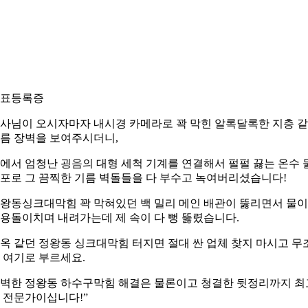
표등록증
사님이 오시자마자 내시경 카메라로 꽉 막힌 알록달록한 지층 
름 장벽을 보여주시더니,
에서 엄청난 굉음의 대형 세척 기계를 연결해서 펄펄 끓는 온수 
포로 그 끔찍한 기름 벽돌들을 다 부수고 녹여버리셨습니다!
왕동싱크대막힘 꽉 막혀있던 백 밀리 메인 배관이 뚫리면서 물이
용돌이치며 내려가는데 제 속이 다 뻥 뚫렸습니다.
옥 같던 정왕동 싱크대막힘 터지면 절대 싼 업체 찾지 마시고 무
 여기로 부르세요.
벽한 정왕동 하수구막힘 해결은 물론이고 청결한 뒷정리까지 최
 전문가이십니다!”