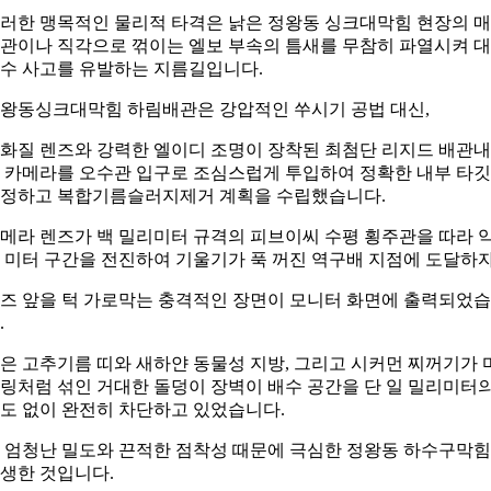
러한 맹목적인 물리적 타격은 낡은 정왕동 싱크대막힘 현장의 
관이나 직각으로 꺾이는 엘보 부속의 틈새를 무참히 파열시켜 
수 사고를 유발하는 지름길입니다.
왕동싱크대막힘 하림배관은 강압적인 쑤시기 공법 대신,
화질 렌즈와 강력한 엘이디 조명이 장착된 최첨단 리지드 배관
 카메라를 오수관 입구로 조심스럽게 투입하여 정확한 내부 타
정하고 복합기름슬러지제거 계획을 수립했습니다.
메라 렌즈가 백 밀리미터 규격의 피브이씨 수평 횡주관을 따라 
 미터 구간을 전진하여 기울기가 푹 꺼진 역구배 지점에 도달하자
즈 앞을 턱 가로막는 충격적인 장면이 모니터 화면에 출력되었
.
은 고추기름 띠와 새하얀 동물성 지방, 그리고 시커먼 찌꺼기가 
링처럼 섞인 거대한 돌덩이 장벽이 배수 공간을 단 일 밀리미터
도 없이 완전히 차단하고 있었습니다.
 엄청난 밀도와 끈적한 점착성 때문에 극심한 정왕동 하수구막
생한 것입니다.