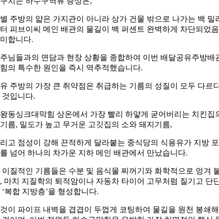
구치는 하수구역류 증상은,
별 주방의 얇은 가지관이 아니라 상가 건물 밖으로 나가는 백 밀
터 피브이씨 메인 배관의 물길이 백 퍼센트 완벽하게 차단되었
미합니다.
주님들과의 면담과 현장 상황을 종합하여 이번 배달공유주방배
힘의 특수한 원인을 즉시 역추적했습니다.
유 주방의 가장 큰 취약점은 취급하는 기름의 성질이 모두 다르
 것입니다.
왕동싱크대막힘 상온에서 가장 빨리 하얗게 굳어버리는 치킨집
기름, 밀도가 높고 무거운 고깃집의 소와 돼지기름,
리고 점성이 강해 끈적하게 달라붙는 중식당의 식용유가 지방 
를 넘어 하나의 차가운 지하 메인 배관에서 만났습니다.
 이질적인 기름들은 수분 및 음식물 찌꺼기와 화학적으로 엉겨 
, 마치 지질학의 퇴적암이나 자동차 타이어 고무처럼 질기고 단
 ‘복합 지방층’을 형성합니다.
것이 파이프 내벽을 겹겹이 두껍게 코팅하여 물길을 원천 봉쇄