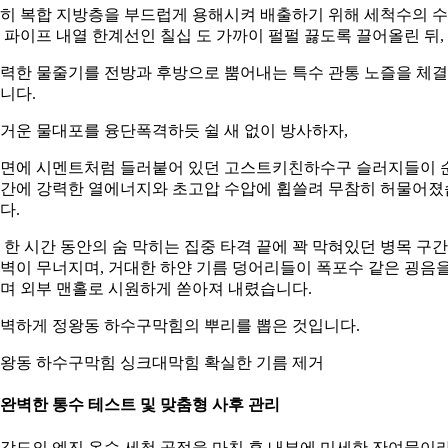
히 복합 지방층을 부드럽게 용해시켜 배출하기 위해 세척수의 
 파이프 내열 한계선인 칠십 도 가까이 펄펄 끓도록 끌어올린 뒤,
력한 물줄기를 전방과 후방으로 뿜어내는 특수 관통 노즐을 체
니다.
거운 물대포를 융단폭격하듯 쉴 새 없이 방사하자,
면에 시멘트처럼 들러붙어 있던 고스트키친하수구 슬러지들이 
간에 강력한 열에너지와 초고압 수압에 휩쓸려 무참히 허물어졌
다.
 한 시간 동안의 숨 막히는 집중 타격 끝에 꽉 막혀있던 병목 구간
벽이 무너지며, 거대한 하얀 기름 덩어리들이 폭포수 같은 굉음
며 외부 맨홀로 시원하게 쏟아져 내렸습니다.
벽하게 정왕동 하수구막힘의 뿌리를 뽑은 것입니다.
왕동 하수구막힘 싱크대막힘 확실한 기름 제거
. 완벽한 통수 테스트 및 맞춤형 사후 관리
강도의 엔진 온수 세척 공정을 마친 후 내부에 미세한 잔여물이