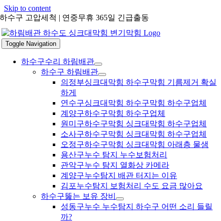
Skip to content
하수구 고압세척 | 연중무휴 365일 긴급출동
Toggle Navigation
하수구수리 하림배관
하수구 하림배관
의정부싱크대막힘 하수구막힘 기름제거 확실
하게
연수구싱크대막힘 하수구막힘 하수구업체
계양구하수구막힘 하수구업체
원미구하수구막힘 싱크대막힘 하수구업체
소사구하수구막힘 싱크대막힘 하수구업체
오정구하수구막힘 싱크대막힘 아래층 물샘
용산구누수 탐지 누수보험처리
관악구누수 탐지 열화상 카메라
계양구누수탐지 배관 터지는 이유
김포누수탐지 보험처리 수도 요금 많아요
하수구뚫는 보유 장비
성동구누수 누수탐지 하수구 어떤 소리 들릴
까?