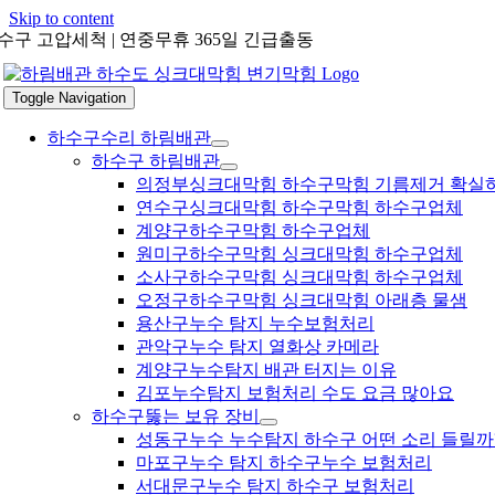
Skip to content
수구 고압세척 | 연중무휴 365일 긴급출동
Toggle Navigation
하수구수리 하림배관
하수구 하림배관
의정부싱크대막힘 하수구막힘 기름제거 확실
연수구싱크대막힘 하수구막힘 하수구업체
계양구하수구막힘 하수구업체
원미구하수구막힘 싱크대막힘 하수구업체
소사구하수구막힘 싱크대막힘 하수구업체
오정구하수구막힘 싱크대막힘 아래층 물샘
용산구누수 탐지 누수보험처리
관악구누수 탐지 열화상 카메라
계양구누수탐지 배관 터지는 이유
김포누수탐지 보험처리 수도 요금 많아요
하수구뚫는 보유 장비
성동구누수 누수탐지 하수구 어떤 소리 들릴까
마포구누수 탐지 하수구누수 보험처리
서대문구누수 탐지 하수구 보험처리