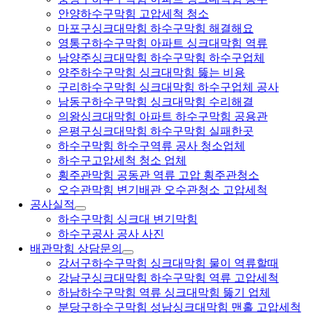
안양하수구막힘 고압세척 청소
마포구싱크대막힘 하수구막힘 해결해요
영통구하수구막힘 아파트 싱크대막힘 역류
남양주싱크대막힘 하수구막힘 하수구업체
양주하수구막힘 싱크대막힘 뚫는 비용
구리하수구막힘 싱크대막힘 하수구업체 공사
남동구하수구막힘 싱크대막힘 수리해결
의왕싱크대막힘 아파트 하수구막힘 공용관
은평구싱크대막힘 하수구막힘 실패한곳
하수구막힘 하수구역류 공사 청소업체
하수구고압세척 청소 업체
횡주관막힘 공동관 역류 고압 횡주관청소
오수관막힘 변기배관 오수관청소 고압세척
공사실적
하수구막힘 싱크대 변기막힘
하수구공사 공사 사진
배관막힘 상담문의
강서구하수구막힘 싱크대막힘 물이 역류할때
강남구싱크대막힘 하수구막힘 역류 고압세척
하남하수구막힘 역류 싱크대막힘 뚫기 업체
분당구하수구막힘 성남싱크대막힘 맨홀 고압세척