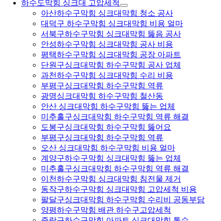
하수도막힘 싱크대 고압세척
아산하수구막힘 싱크대막힘 청소 공사
대덕구 하수구막힘 싱크대막힘 비용 얼마
서북구하수구막힘 싱크대막힘 뚫음 공사
안성하수구막힘 싱크대막힘 공사 비용
평택하수구막힘 싱크대막힘 공장 아파트
단원구싱크대막힘 하수구막힘 공사 업체
과천하수구막힘 싱크대막힘 수리 비용
부평구싱크대막힘 하수구막힘 역류
광명싱크대막힘 하수구막힘 철산동
안산 싱크대막힘 하수구막힘 뚫는 업체
미추홀구싱크대막힘 하수구막힘 역류 해결
도봉구싱크대막힘 하수구막힘 뚫어요
부평구싱크대막힘 하수구막힘 역류
오산 싱크대막힘 하수구막힘 비용 얼마
계양구하수구막힘 싱크대막힘 뚫는 업체
미추홀구싱크대막힘 하수구막힘 역류 해결
이천하수구막힘 싱크대막힘 침전물 제거
동작구하수구막힘 싱크대막힘 고압세척 비용
팔달구싱크대막힘 하수구막힘 수리비 공동부담
양평하수구막힘 배관 하수구고압세척
중랑구하수구막힘 아파트 싱크대막힘 통수