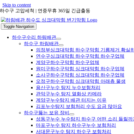
Skip to content
하수구 고압세척 | 연중무휴 365일 긴급출동
Toggle Navigation
하수구수리 하림배관
하수구 하림배관
의정부싱크대막힘 하수구막힘 기름제거 확실
연수구싱크대막힘 하수구막힘 하수구업체
계양구하수구막힘 하수구업체
원미구하수구막힘 싱크대막힘 하수구업체
소사구하수구막힘 싱크대막힘 하수구업체
오정구하수구막힘 싱크대막힘 아래층 물샘
용산구누수 탐지 누수보험처리
관악구누수 탐지 열화상 카메라
계양구누수탐지 배관 터지는 이유
김포누수탐지 보험처리 수도 요금 많아요
하수구뚫는 보유 장비
성동구누수 누수탐지 하수구 어떤 소리 들릴까
마포구누수 탐지 하수구누수 보험처리
서대문구누수 탐지 하수구 보험처리