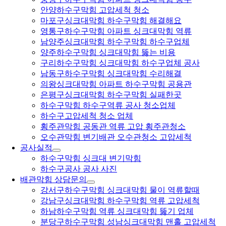
안양하수구막힘 고압세척 청소
마포구싱크대막힘 하수구막힘 해결해요
영통구하수구막힘 아파트 싱크대막힘 역류
남양주싱크대막힘 하수구막힘 하수구업체
양주하수구막힘 싱크대막힘 뚫는 비용
구리하수구막힘 싱크대막힘 하수구업체 공사
남동구하수구막힘 싱크대막힘 수리해결
의왕싱크대막힘 아파트 하수구막힘 공용관
은평구싱크대막힘 하수구막힘 실패한곳
하수구막힘 하수구역류 공사 청소업체
하수구고압세척 청소 업체
횡주관막힘 공동관 역류 고압 횡주관청소
오수관막힘 변기배관 오수관청소 고압세척
공사실적
하수구막힘 싱크대 변기막힘
하수구공사 공사 사진
배관막힘 상담문의
강서구하수구막힘 싱크대막힘 물이 역류할때
강남구싱크대막힘 하수구막힘 역류 고압세척
하남하수구막힘 역류 싱크대막힘 뚫기 업체
분당구하수구막힘 성남싱크대막힘 맨홀 고압세척