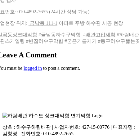
경 검사
표번호: 010-4892-7655 (24시간 상담 가능)
업현장 위치:
금남동 111-1
아파트 주방 하수관 시공 현장
일곡동싱크대막힘
#금남동하수구막힘 #
배관고압세척
#하림배관 
관스케일링 #빈집하수구막힘 #굳은기름제거 #동구하수구뚫는
Leave A Comment
You must be
logged in
to post a comment.
상호 : 하수구하림배관 | 사업자번호: 427-15-00776 | 대표자명 :
김창영 | 전화번호: 010-4892-7655