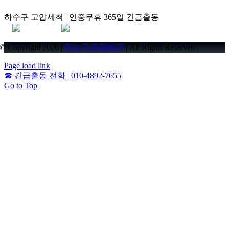
하수구 고압세척 | 연중무휴 365일 긴급출동
© Copyright 2026 |
하수구 하림배관
| All Rights Reserved .
Page load link
☎
긴급출동 전화 | 010-4892-7655
Go to Top