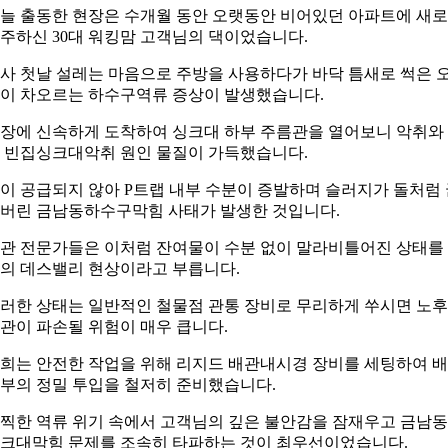
늘 출동한 현장은 수개월 동안 오랫동안 비어있던 아파트에 새로
주하신 30대 워킹맘 고객님의 댁이었습니다.
사 첫날 설레는 마음으로 주방을 사용하다가 바닥 틈새로 썩은 
이 차오르는 하수구역류 증상이 발생했습니다.
장에 신속하게 도착하여 싱크대 하부 주름관을 열어보니 악취와
 빈집싱크대악취 원인 물질이 가득했습니다.
이 공급되지 않아 P트랩 내부 수분이 증발하며 슬러지가 돌처럼 
버린 금남동하수구막힘 사태가 발생한 것입니다.
관 전문가들은 이처럼 잔여물이 수분 없이 말라비틀어진 상태를
의 데스밸리 현상이라고 부릅니다.
러한 상태는 일반적인 철물점 관통 장비로 무리하게 쑤시면 노후
관이 파손될 위험이 매우 큽니다.
희는 안전한 작업을 위해 리지드 배관내시경 장비를 세팅하여 
부의 정밀 투입을 철저히 준비했습니다.
찍한 역류 위기 속에서 고객님의 깊은 불안감을 잠재우고 금남동
크대막힘 문제를 조속히 타파하는 것이 최우선이었습니다.