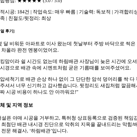
합평점: ★★★★★ (5.0 / 5.0)
적시공: 184건 | 작업속도: 매우 빠름 | 기술력: 독보적 | 가격합리성
족 | 친절도/뒷정리: 최상
리얼 후기]
몇 달 비워둔 아파트로 이사 왔는데 첫날부터 주방 바닥으로 썩은
 차올라 완전 멘붕이었어요.
킹맘이라 쉴 시간도 없는데 하림배관 사장님이 늦은 시간에 오
시경으로 배관 속에 시멘트처럼 굳은 기름때를 보여주셨어요.
압세척기로 배관 손상 하나 없이 그 단단한 암석 덩어리를 싹 다 
주셔서 너무 신기하고 감사했습니다. 뒷정리도 새집처럼 깔끔해
짜 시공 비용이 하나도 안 아까워요!”
체 및 지역 정보
어설픈 야매 시공을 거부하고, 특허청 상표등록으로 검증된 책임
 최첨단 배관 내시경 진단으로 악취의 지옥을 끝내드리는 막힘/
 전문 해결사, ‘하림배관’입니다.