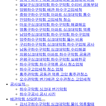
팔달구싱크대막힘 하수구막힘 수리비 공동부담
양평하수구막힘 배관 하수구고압세척
중랑구하수구막힘 아파트 싱크대막힘 통수
안양하수구막힘 고압세척 청소
마포구싱크대막힘 하수구막힘 해결해요
영통구하수구막힘 아파트 싱크대막힘 역류
남양주싱크대막힘 하수구막힘 하수구업체
양주하수구막힘 싱크대막힘 뚫는 비용
구리하수구막힘 싱크대막힘 하수구업체 공사
남동구하수구막힘 싱크대막힘 수리해결
의왕싱크대막힘 아파트 하수구막힘 공용관
은평구싱크대막힘 하수구막힘 실패한곳
하수구막힘 하수구역류 공사 청소업체
하수구고압세척 청소 업체
횡주관막힘 공동관 역류 고압 횡주관청소
오수관막힘 변기배관 오수관청소 고압세척
공사실적
하수구막힘 싱크대 변기막힘
하수구공사 공사 사진
배관막힘 상담문의
강서구하수구막힘 싱크대막힘 물이 역류할때