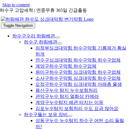
Skip to content
하수구 고압세척 | 연중무휴 365일 긴급출동
Toggle Navigation
하수구수리 하림배관
하수구 하림배관
의정부싱크대막힘 하수구막힘 기름제거 확실
하게
연수구싱크대막힘 하수구막힘 하수구업체
계양구하수구막힘 하수구업체
원미구하수구막힘 싱크대막힘 하수구업체
소사구하수구막힘 싱크대막힘 하수구업체
오정구하수구막힘 싱크대막힘 아래층 물샘
용산구누수 탐지 누수보험처리
관악구누수 탐지 열화상 카메라
계양구누수탐지 배관 터지는 이유
김포누수탐지 보험처리 수도 요금 많아요
하수구뚫는 보유 장비
성동구누수 누수탐지 하수구 어떤 소리 들릴
까?