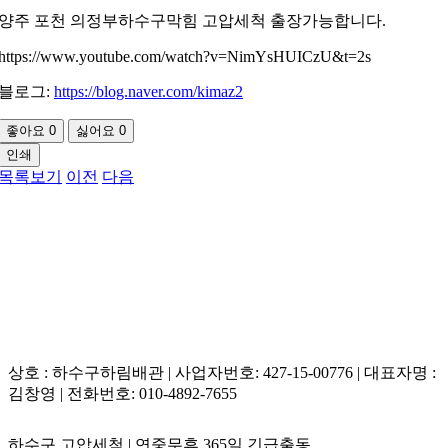
양주 포천 의정부하수구막힘 고압세척 출장가능합니다.
https://www.youtube.com/watch?v=NimYsHUICzU&t=2s
블로그:
https://blog.naver.com/kimaz2
좋아요
0
싫어요
0
인쇄
목록보기
이전
다음
상호 : 하수구하림배관 | 사업자번호: 427-15-00776 | 대표자명 :
김창영 | 전화번호: 010-4892-7655
하수구 고압세척 | 연중무휴 365일 긴급출동