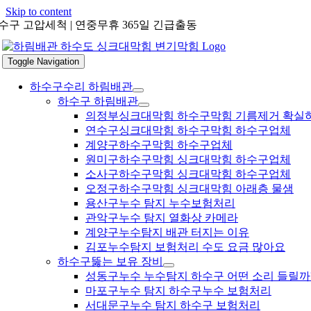
Skip to content
수구 고압세척 | 연중무휴 365일 긴급출동
Toggle Navigation
하수구수리 하림배관
하수구 하림배관
의정부싱크대막힘 하수구막힘 기름제거 확실
연수구싱크대막힘 하수구막힘 하수구업체
계양구하수구막힘 하수구업체
원미구하수구막힘 싱크대막힘 하수구업체
소사구하수구막힘 싱크대막힘 하수구업체
오정구하수구막힘 싱크대막힘 아래층 물샘
용산구누수 탐지 누수보험처리
관악구누수 탐지 열화상 카메라
계양구누수탐지 배관 터지는 이유
김포누수탐지 보험처리 수도 요금 많아요
하수구뚫는 보유 장비
성동구누수 누수탐지 하수구 어떤 소리 들릴까
마포구누수 탐지 하수구누수 보험처리
서대문구누수 탐지 하수구 보험처리