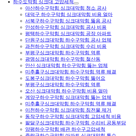
하수도막힘 싱크대 고압세척
아산하수구막힘 싱크대막힘 청소 공사
대덕구 하수구막힘 싱크대막힘 비용 얼마
서북구하수구막힘 싱크대막힘 뚫음 공사
안성하수구막힘 싱크대막힘 공사 비용
평택하수구막힘 싱크대막힘 공장 아파트
단원구싱크대막힘 하수구막힘 공사 업체
과천하수구막힘 싱크대막힘 수리 비용
부평구싱크대막힘 하수구막힘 역류
광명싱크대막힘 하수구막힘 철산동
안산 싱크대막힘 하수구막힘 뚫는 업체
미추홀구싱크대막힘 하수구막힘 역류 해결
도봉구싱크대막힘 하수구막힘 뚫어요
부평구싱크대막힘 하수구막힘 역류
오산 싱크대막힘 하수구막힘 비용 얼마
계양구하수구막힘 싱크대막힘 뚫는 업체
미추홀구싱크대막힘 하수구막힘 역류 해결
이천하수구막힘 싱크대막힘 침전물 제거
동작구하수구막힘 싱크대막힘 고압세척 비용
팔달구싱크대막힘 하수구막힘 수리비 공동부담
양평하수구막힘 배관 하수구고압세척
중랑구하수구막힘 아파트 싱크대막힘 통수