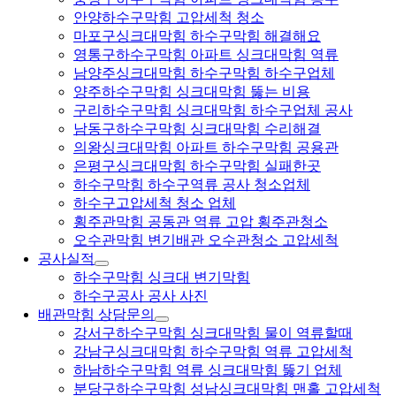
안양하수구막힘 고압세척 청소
마포구싱크대막힘 하수구막힘 해결해요
영통구하수구막힘 아파트 싱크대막힘 역류
남양주싱크대막힘 하수구막힘 하수구업체
양주하수구막힘 싱크대막힘 뚫는 비용
구리하수구막힘 싱크대막힘 하수구업체 공사
남동구하수구막힘 싱크대막힘 수리해결
의왕싱크대막힘 아파트 하수구막힘 공용관
은평구싱크대막힘 하수구막힘 실패한곳
하수구막힘 하수구역류 공사 청소업체
하수구고압세척 청소 업체
횡주관막힘 공동관 역류 고압 횡주관청소
오수관막힘 변기배관 오수관청소 고압세척
공사실적
하수구막힘 싱크대 변기막힘
하수구공사 공사 사진
배관막힘 상담문의
강서구하수구막힘 싱크대막힘 물이 역류할때
강남구싱크대막힘 하수구막힘 역류 고압세척
하남하수구막힘 역류 싱크대막힘 뚫기 업체
분당구하수구막힘 성남싱크대막힘 맨홀 고압세척