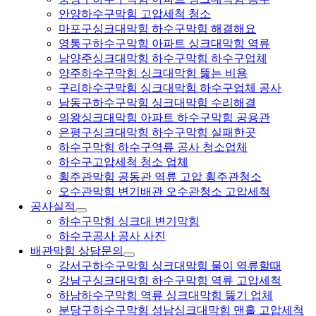
안양하수구막힘 고압세척 청소
마포구싱크대막힘 하수구막힘 해결해요
영통구하수구막힘 아파트 싱크대막힘 역류
남양주싱크대막힘 하수구막힘 하수구업체
양주하수구막힘 싱크대막힘 뚫는 비용
구리하수구막힘 싱크대막힘 하수구업체 공사
남동구하수구막힘 싱크대막힘 수리해결
의왕싱크대막힘 아파트 하수구막힘 공용관
은평구싱크대막힘 하수구막힘 실패한곳
하수구막힘 하수구역류 공사 청소업체
하수구고압세척 청소 업체
횡주관막힘 공동관 역류 고압 횡주관청소
오수관막힘 변기배관 오수관청소 고압세척
공사실적
하수구막힘 싱크대 변기막힘
하수구공사 공사 사진
배관막힘 상담문의
강서구하수구막힘 싱크대막힘 물이 역류할때
강남구싱크대막힘 하수구막힘 역류 고압세척
하남하수구막힘 역류 싱크대막힘 뚫기 업체
분당구하수구막힘 성남싱크대막힘 맨홀 고압세척