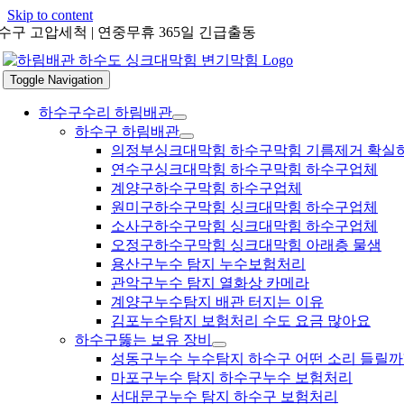
Skip to content
수구 고압세척 | 연중무휴 365일 긴급출동
Toggle Navigation
하수구수리 하림배관
하수구 하림배관
의정부싱크대막힘 하수구막힘 기름제거 확실
연수구싱크대막힘 하수구막힘 하수구업체
계양구하수구막힘 하수구업체
원미구하수구막힘 싱크대막힘 하수구업체
소사구하수구막힘 싱크대막힘 하수구업체
오정구하수구막힘 싱크대막힘 아래층 물샘
용산구누수 탐지 누수보험처리
관악구누수 탐지 열화상 카메라
계양구누수탐지 배관 터지는 이유
김포누수탐지 보험처리 수도 요금 많아요
하수구뚫는 보유 장비
성동구누수 누수탐지 하수구 어떤 소리 들릴까
마포구누수 탐지 하수구누수 보험처리
서대문구누수 탐지 하수구 보험처리