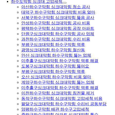
하수도막힘 싱크대 고압세척
아산하수구막힘 싱크대막힘 청소 공사
대덕구 하수구막힘 싱크대막힘 비용 얼마
서북구하수구막힘 싱크대막힘 뚫음 공사
안성하수구막힘 싱크대막힘 공사 비용
평택하수구막힘 싱크대막힘 공장 아파트
단원구싱크대막힘 하수구막힘 공사 업체
과천하수구막힘 싱크대막힘 수리 비용
부평구싱크대막힘 하수구막힘 역류
광명싱크대막힘 하수구막힘 철산동
안산 싱크대막힘 하수구막힘 뚫는 업체
미추홀구싱크대막힘 하수구막힘 역류 해결
도봉구싱크대막힘 하수구막힘 뚫어요
부평구싱크대막힘 하수구막힘 역류
오산 싱크대막힘 하수구막힘 비용 얼마
계양구하수구막힘 싱크대막힘 뚫는 업체
미추홀구싱크대막힘 하수구막힘 역류 해결
이천하수구막힘 싱크대막힘 침전물 제거
동작구하수구막힘 싱크대막힘 고압세척 비용
팔달구싱크대막힘 하수구막힘 수리비 공동부담
양평하수구막힘 배관 하수구고압세척
중랑구하수구막힘 아파트 싱크대막힘 통수