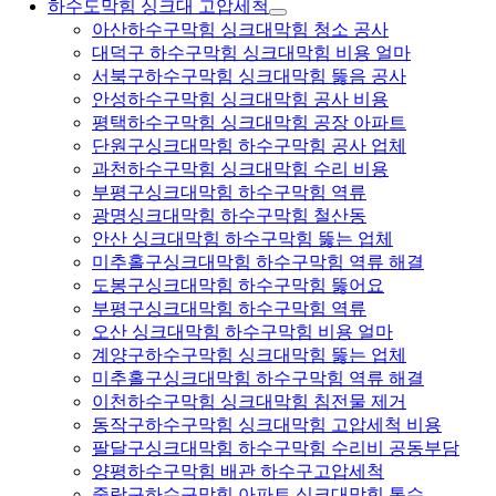
하수도막힘 싱크대 고압세척
아산하수구막힘 싱크대막힘 청소 공사
대덕구 하수구막힘 싱크대막힘 비용 얼마
서북구하수구막힘 싱크대막힘 뚫음 공사
안성하수구막힘 싱크대막힘 공사 비용
평택하수구막힘 싱크대막힘 공장 아파트
단원구싱크대막힘 하수구막힘 공사 업체
과천하수구막힘 싱크대막힘 수리 비용
부평구싱크대막힘 하수구막힘 역류
광명싱크대막힘 하수구막힘 철산동
안산 싱크대막힘 하수구막힘 뚫는 업체
미추홀구싱크대막힘 하수구막힘 역류 해결
도봉구싱크대막힘 하수구막힘 뚫어요
부평구싱크대막힘 하수구막힘 역류
오산 싱크대막힘 하수구막힘 비용 얼마
계양구하수구막힘 싱크대막힘 뚫는 업체
미추홀구싱크대막힘 하수구막힘 역류 해결
이천하수구막힘 싱크대막힘 침전물 제거
동작구하수구막힘 싱크대막힘 고압세척 비용
팔달구싱크대막힘 하수구막힘 수리비 공동부담
양평하수구막힘 배관 하수구고압세척
중랑구하수구막힘 아파트 싱크대막힘 통수