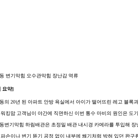
동 변기막힘 오수관막힘 장난감 역류
 요약]
동의 20년 된 아파트 안방 욕실에서 아이가 떨어뜨린 레고 블록
대 워킹맘 고객님이 야간에 직면하신 이번 통수 마비의 원인은 도
동변기막힘 하림배관은 초정밀 배관 내시경 카메라를 투입해 장난
 파손이나 변기 뜯기 공정 없이 내부에 쐐기처럼 박혀 있던 완