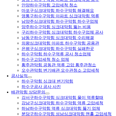
안양하수구막힘 고압세척 청소
마포구싱크대막힘 하수구막힘 해결해요
영통구하수구막힘 아파트 싱크대막힘 역류
남양주싱크대막힘 하수구막힘 하수구업체
양주하수구막힘 싱크대막힘 뚫는 비용
구리하수구막힘 싱크대막힘 하수구업체 공사
남동구하수구막힘 싱크대막힘 수리해결
의왕싱크대막힘 아파트 하수구막힘 공용관
은평구싱크대막힘 하수구막힘 실패한곳
하수구막힘 하수구역류 공사 청소업체
하수구고압세척 청소 업체
횡주관막힘 공동관 역류 고압 횡주관청소
오수관막힘 변기배관 오수관청소 고압세척
공사실적
하수구막힘 싱크대 변기막힘
하수구공사 공사 사진
배관막힘 상담문의
강서구하수구막힘 싱크대막힘 물이 역류할때
강남구싱크대막힘 하수구막힘 역류 고압세척
하남하수구막힘 역류 싱크대막힘 뚫기 업체
분당구하수구막힘 성남싱크대막힘 맨홀 고압세척