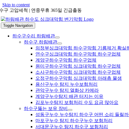
Skip to content
수구 고압세척 | 연중무휴 365일 긴급출동
Toggle Navigation
하수구수리 하림배관
하수구 하림배관
의정부싱크대막힘 하수구막힘 기름제거 확실
연수구싱크대막힘 하수구막힘 하수구업체
계양구하수구막힘 하수구업체
원미구하수구막힘 싱크대막힘 하수구업체
소사구하수구막힘 싱크대막힘 하수구업체
오정구하수구막힘 싱크대막힘 아래층 물샘
용산구누수 탐지 누수보험처리
관악구누수 탐지 열화상 카메라
계양구누수탐지 배관 터지는 이유
김포누수탐지 보험처리 수도 요금 많아요
하수구뚫는 보유 장비
성동구누수 누수탐지 하수구 어떤 소리 들릴까
마포구누수 탐지 하수구누수 보험처리
서대문구누수 탐지 하수구 보험처리